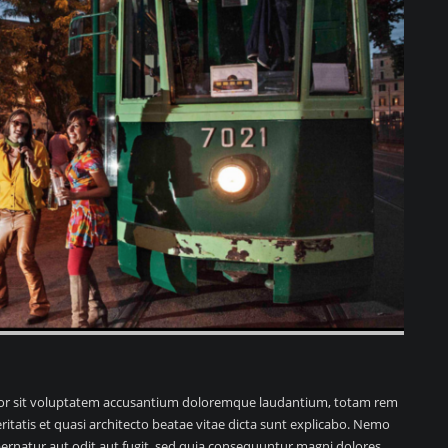
error sit voluptatem accusantium doloremque laudantium, totam rem
ritatis et quasi architecto beatae vitae dicta sunt explicabo. Nemo
ernatur aut odit aut fugit, sed quia consequuntur magni dolores