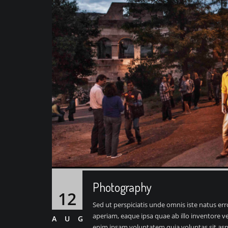
Photography
12
Sed ut perspiciatis unde omnis iste natus 
aperiam, eaque ipsa quae ab illo inventore ve
AUG
enim ipsam voluptatem quia voluptas sit asp