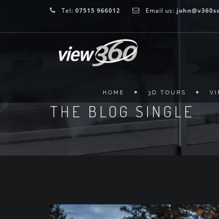
Tel:
07515 966012
Email us:
john@v360sc
HOME
3D TOURS
V
THE BLOG SINGLE