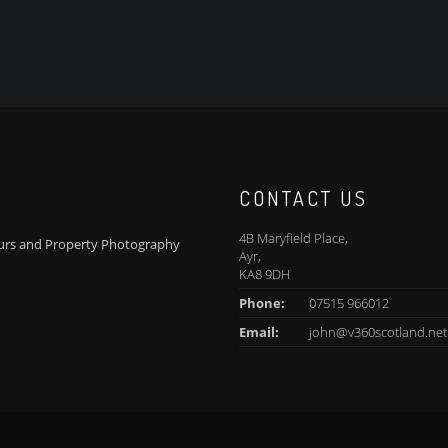
CONTACT US
4B Maryfield Place,
Tours and Property Photography
Ayr,
KA8 9DH
Phone:
07515 966012
Email:
john@v360scotland.net