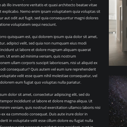
 ab illo inventore veritatis et quasi architecto beatae vitae
nt explicabo. Nemo enim ipsam voluptatem quia voluptas sit
ur aut odit aut fugit, sed quia consequuntur magni dolores
atione voluptatem sequi nesciunt.
rro quisquam est, qui dolorem ipsum quia dolor sit amet,
tur, adipisci velit, sed quia non numquam eius modi
incidunt ut labore et dolore magnam aliquam quaerat
em. Ut enim ad minima veniam, quis nostrum
ionem ullam corporis suscipit laboriosam, nisi ut aliquid ex
di consequatur? Quis autem vel eum iure reprehenderit
 voluptate velit esse quam nihil molestiae consequatur, vel
 dolorem eum fugiat quo voluptas nulla pariatur.
um dolor sit amet, consectetur adipiscing elit, sed do
tempor incididunt ut labore et dolore magna aliqua. Ut
inim veniam, quis nostrud exercitation ullamco laboris nisi
p ex ea commodo consequat. Duis aute irure dolor in
erit in voluptate velit esse cillum dolore eu fugiat nulla