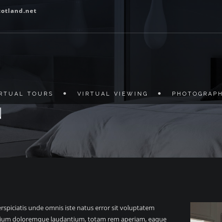
otland.net
IRTUAL TOURS
VIRTUAL VIEWING
PHOTOGRAP
N
rspiciatis unde omnis iste natus error sit voluptatem
ium doloremque laudantium, totam rem aperiam, eaque