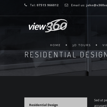
Tel:
07515 966012
Email us:
john@v360sc
HOME
3D TOURS
V
RESIDENTIAL DESIG
Sed ut pe
Residential Design
accusant