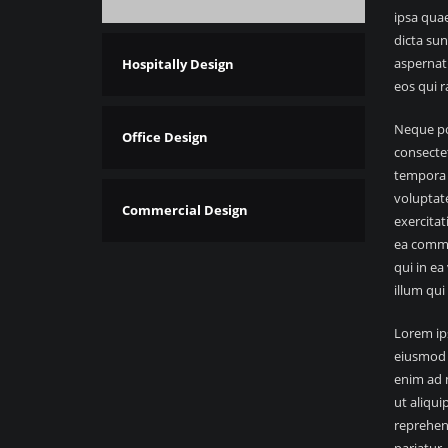
ipsa quae
dicta su
aspernat
Hospitally Design
eos qui r
Neque po
Office Design
consecte
tempora 
voluptat
Commercial Design
exercitat
ea commo
qui in ea
illum qui
Lorem ips
eiusmod 
enim ad m
ut aliqui
reprehend