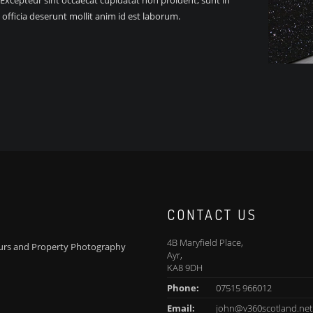
 Excepteur sint occaecat cupidatat non proident, sunt in
 officia deserunt mollit anim id est laborum.
CONTACT US
4B Maryfield Place,
Tours and Property Photography
Ayr,
KA8 9DH
Phone:
07515 966012
Email:
john@v360scotland.net